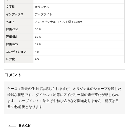
文字盤
オリジナル
インデックス
アップライト
ベルト
ノン オリジナル （ベルト幅：17mm）
評価 case
90％
評価 dial
92％
評価 mov
92％
コンディション
4.5
レア度
4.5
コメント
ケース：過去の仕上げは感じられますが、オリジナルのシェープを残した
綺麗な状態です。 ダイヤル：均等にアイボリー調の経年変化が感じられ
ます。 ムーブメント：巻上げやねじ込みなど問題ありません。精度は日
差30秒前後となります。
BACK