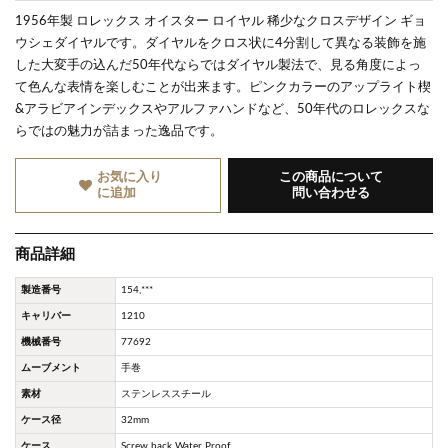
1956年製 ロレックス オイスター ロイヤル 稀少なクロスデザイン ギョ
ウシェダイヤルです。ダイヤルをクロス状に4分割して異なる装飾を施
した大変手の込んだ50年代ならではダイヤル製法で、見る角度によっ
て色んな表情を楽しむことが出来ます。ピンクカラーのアップライト楔
&アラビアインデックスやアルファハンドなど、50年代のロレックスな
らではの魅力が詰まった逸品です。
お気に入り
この商品について
に追加
問い合わせる
商品詳細
製造番号
154,***
キャリバー
1210
機械番号
77692
ムーブメント
手巻
素材
ステンレススチール
ケース径
32mm
ケース
Screw back Water Proof