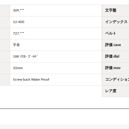
309,***
文字盤
12-400
インデックス
727,***
ベルト
ト
手巻
評価 case
18K ｲｴﾛｰ ｺﾞｰﾙﾄﾞ
評価 dial
32mm
評価 mov
Screw back Water Proof
コンディショ
レア度