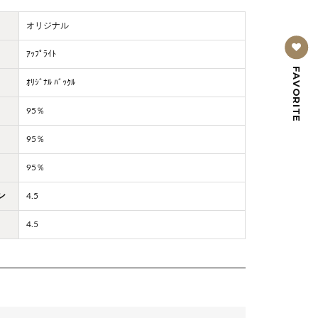
オリジナル
ｱｯﾌﾟﾗｲﾄ
FAVORITE
ｵﾘｼﾞﾅﾙ ﾊﾞｯｸﾙ
95％
95％
95％
ン
4.5
4.5