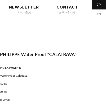
JP
NEWSLETTER
CONTACT
メール会員
お問い合わせ
EN
 PHILIPPE Water Proof "CALATRAVA"
PATEK PHILIPPE
Water Proof Calatrava
1956'
2545
B-3408