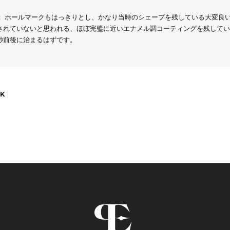
： ホールマークもはっきりとし、かなり当時のシェープを残している大変良い
されていないと思われる、ほぼ完璧に近いエナメル調コーティングを残していま
秒前後に治まるはずです。
K