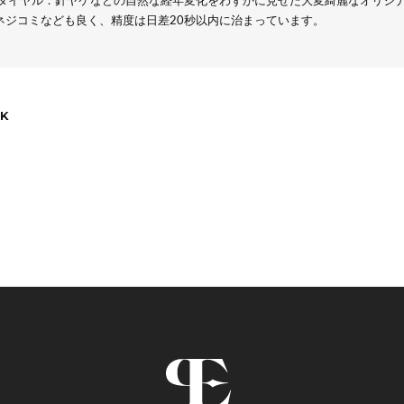
 ダイヤル：針ヤケなどの自然な経年変化をわずかに見せた大変綺麗なオリジナル
ネジコミなども良く、精度は日差20秒以内に治まっています。
K