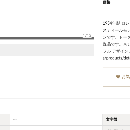
価格
1954年製 
スティールモデ
1
/
10
ンです。トー
逸品です。※ジ
フル デザイン JP
s/products/det
お気
---
文字盤