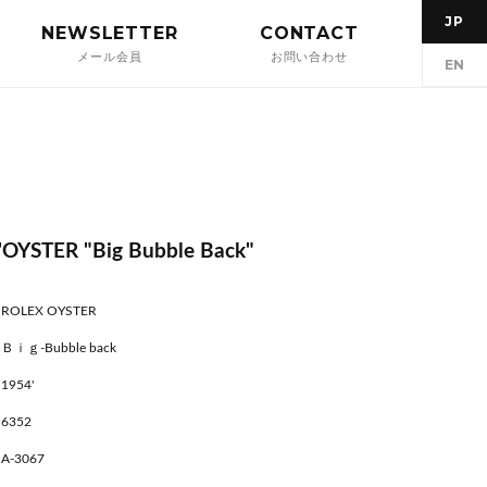
JP
NEWSLETTER
CONTACT
メール会員
お問い合わせ
EN
'OYSTER "Big Bubble Back"
ROLEX OYSTER
Ｂｉｇ-Bubble back
1954'
6352
A-3067