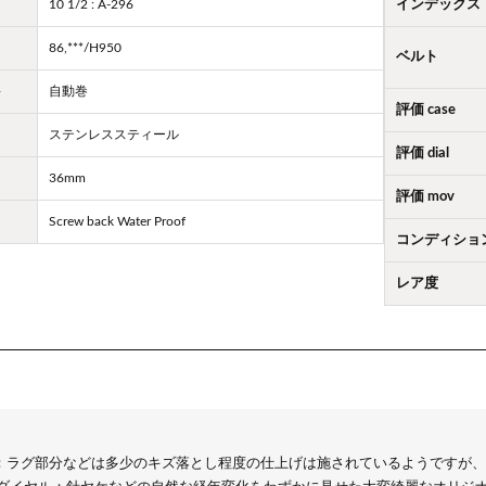
10 1/2 : A-296
インデックス
86,***/H950
ベルト
ト
自動巻
評価 case
ステンレススティール
評価 dial
36mm
評価 mov
Screw back Water Proof
コンディショ
レア度
：ラグ部分などは多少のキズ落とし程度の仕上げは施されているようですが、