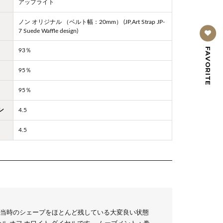
アップライト
ノン オリジナル （ベルト幅：20mm） (JP,Art Strap JP-
7 Suede Waffle design)
FAVORITE
93％
95％
95％
ン
4.5
4.5
当時のシェープをほとんど残している大変良い状態