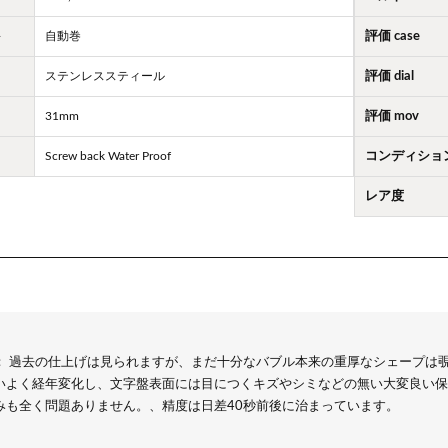
ト
自動巻
評価 case
ステンレススティール
評価 dial
31mm
評価 mov
Screw back Water Proof
コンディショ
レア度
： 過去の仕上げは見られますが、まだ十分なバブル本来の重厚なシェープは覗
いよく経年変化し、文字盤表面には目につくキズやシミなどの無い大変良い保
みも全く問題ありません。、精度は日差40秒前後に治まっています。