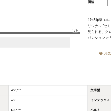
価格
1945年製 ロ
リジナル “セ
1
/
9
見られる、ク
パンション オ
お気
403,***
文字盤
630
インデックス
N37,***
ベルト