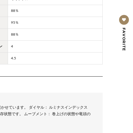
88％
95％
FAVORITE
88％
ン
4
4.5
かせています。 ダイヤル： ルミナスインデックス
存状態です。 ムーブメント： 巻上げの状態や竜頭の