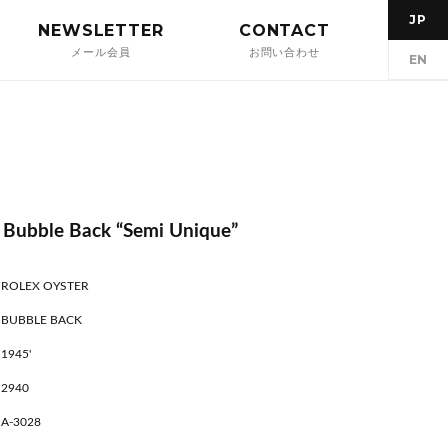
JP
NEWSLETTER
CONTACT
メール会員
お問い合わせ
EN
 Bubble Back “Semi Unique”
ROLEX OYSTER
BUBBLE BACK
1945'
2940
A-3028