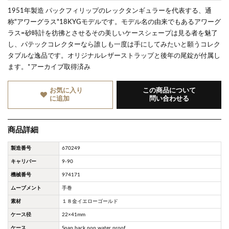
1951年製造 パックフィリップのレックタンギュラーを代表する、通
称"アワーグラス"18KYGモデルです。モデル名の由来でもあるアワーグ
ラス=砂時計を彷彿とさせるその美しいケースシェープは見る者を魅了
し、パテックコレクターなら誰しも一度は手にしてみたいと願うコレク
タブルな逸品です。オリジナルレザーストラップと後年の尾錠が付属し
ます。*アーカイブ取得済み
お気に入り
この商品について
に追加
問い合わせる
商品詳細
製造番号
670249
キャリバー
9-90
機械番号
974171
ムーブメント
手巻
素材
１８金イエローゴールド
ケース径
22×41mm
ケース
Snap back non water proof