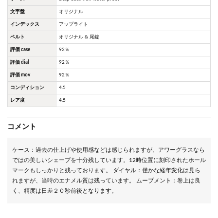
文字盤
オリジナル
インデックス
アップライト
ベルト
オリジナル & 尾錠
評価 case
92％
評価 dial
92％
評価 mov
92％
コンディション
4.5
レア度
4.5
コメント
ケース：過去の仕上げや使用感などは感じられますが、アワーグラスなら
ではの美しいシェープを十分残しています。12時位置に刻印されたホール
マークもしっかりと残っております。 ダイヤル：僅かな経年変化は見ら
れますが、当時のエナメル質は残っています。 ムーブメント：巻上は良
く、精度は日差２０秒前後となります。