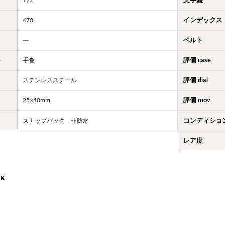
文字盤
470
インデックス
---
ベルト
ト
手巻
評価 case
ステンレススチール
評価 dial
25×40mm
評価 mov
スナップバック 非防水
コンディショ
レア度
K