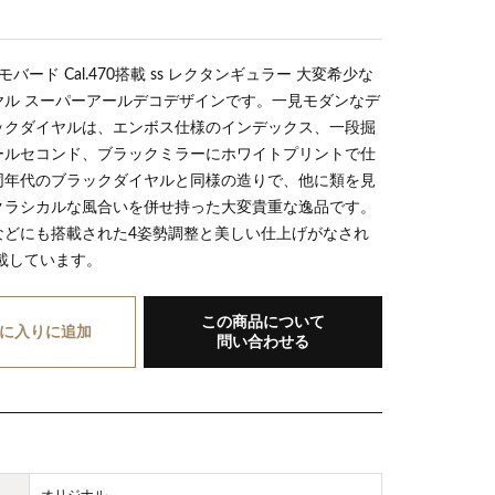
 モバード Cal.470搭載 ss レクタンギュラー 大変希少な
ヤル スーパーアールデコデザインです。一見モダンなデ
ックダイヤルは、エンボス仕様のインデックス、一段掘
ールセコンド、ブラックミラーにホワイトプリントで仕
同年代のブラックダイヤルと同様の造りで、他に類を見
クラシカルな風合いを併せ持った大変貴重な逸品です。
などにも搭載された4姿勢調整と美しい仕上げがなされ
を搭載しています。
この商品について
に入り
に追加
問い合わせる
オリジナル