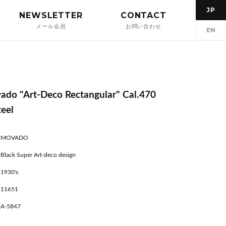
JP
NEWSLETTER
CONTACT
メール会員
お問い合わせ
EN
do "Art-Deco Rectangular" Cal.470
teel
MOVADO
Black Super Art-deco design
1930's
11651
A-5847