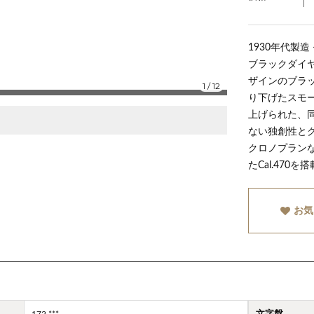
1930年代製造
ブラックダイ
ザインのブラ
1
/
12
り下げたスモ
上げられた、
ない独創性と
クロノプラン
たCal.470
お気
172,***