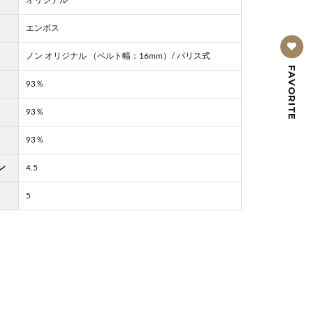
エンボス
ノン オリジナル （ベルト幅：16mm）/ パリス式
FAVORITE
93％
93％
93％
ン
4.5
5