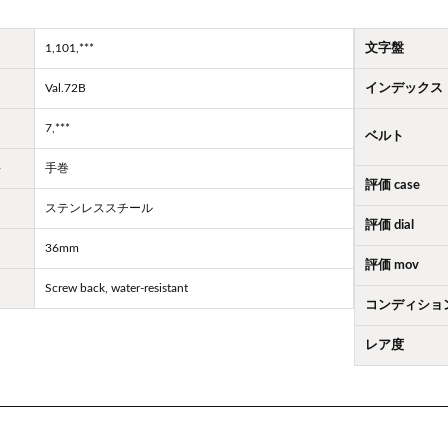
1,101,***
文字盤
Val.72B
インデックス
7,***
ベルト
ト
手巻
評価 case
ステンレススチール
評価 dial
36mm
評価 mov
Screw back, water-resistant
コンディショ
レア度