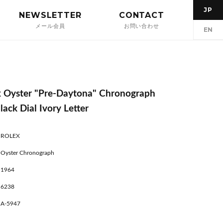
JP
NEWSLETTER
CONTACT
メール会員
お問い合わせ
EN
x Oyster "Pre-Daytona" Chronograph
ack Dial Ivory Letter
ROLEX
Oyster Chronograph
1964
6238
A-5947