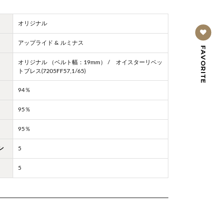
オリジナル
アップライド & ルミナス
FAVORITE
オリジナル （ベルト幅：19mm） / オイスターリベッ
トブレス(7205FF57,1/65)
94％
95％
95％
ン
5
5