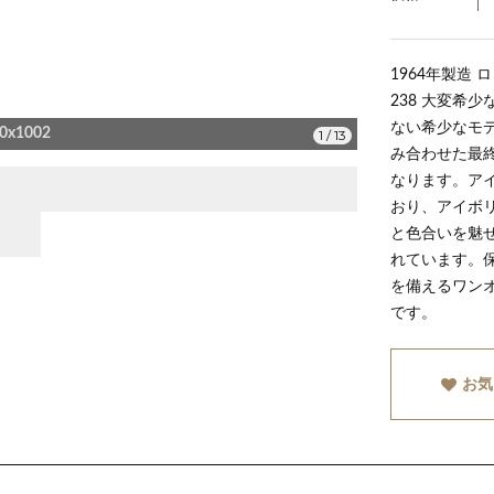
1964年製造 
238 大変希
ない希少なモ
0x1002
1
/
13
み合わせた最
なります。ア
おり、アイボ
と色合いを魅
れています。
を備えるワン
です。
お気