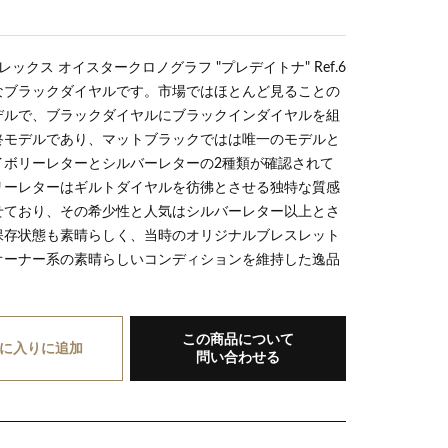
ロレックス オイスタークロノグラフ "プレデイトナ" Ref.6
少なブラックダイヤルです。市場ではほとんど見ることの
デルで、ブラックダイヤルにブラックインダイヤルを組
終モデルであり、マットブラックではは唯一のモデルと
イボリーレターとシルバーレターの2種類が確認されて
リーレターはギルトダイヤルを彷彿とさせる独特な質感
せており、その希少性と人気はシルバーレター以上とさ
保存状態も素晴らしく、当時のオリジナルブレスレット
オーナー系の素晴らしいコンディションを維持した逸品
この商品について
に入り
に追加
問い合わせる