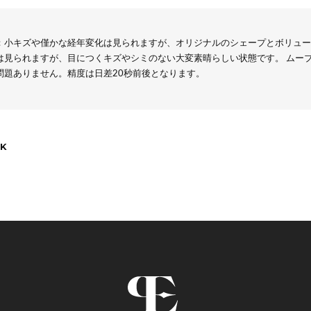
：小キズや僅かな経年変化は見られますが、オリジナルのシェープとボリュー
は見られますが、目につくキズやシミのない大変素晴らしい状態です。 ムー
問題ありません。精度は日差20秒前後となります。
K