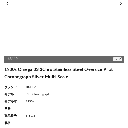
1
/
12
b8119
1930s Omega 33.3Chro Stainless Steel Oversize Pilot
Chronograph SIlver Multi-Scale
ブランド
OMEGA
モデル
33.3 Chronograph
モデル年
1930's
型番
---
商品番号
B-8119
価格