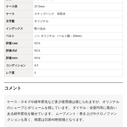
ケース径
37.5mm
ケース
スナップバック 非防水
文字盤
オリジナル
インデックス
彫り込み
ベルト
ノン オリジナル （ベルト幅：20mm）
評価 case
93％
評価 dial
92％
評価 mov
93％
コンディション
4.5
レア度
5
コメント
ケース：小キズや経年変化など多少使用感は感じられますが、オリジナル
のシェープとボリュームを残しています。 ダイヤル：全面均等に風合い
ある経年変化を魅せています。 ムーブメント：巻き上げやクロノファン
クションも良く、精度は日差40秒前後となります。