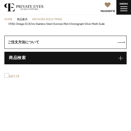
MENU
FAVORITE
HOME
商品案内
ARCHIVES (SOLD ITEMS)
1930s Omega 33.3Chro Stainless Steel Oversize Pilot Chronograph SIlver Multi-Scale
ご注文方法について
商品検索