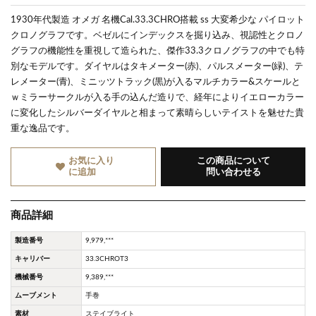
1930年代製造 オメガ 名機Cal.33.3CHRO搭載 ss 大変希少な パイロット
クロノグラフです。ベゼルにインデックスを掘り込み、視認性とクロノ
グラフの機能性を重視して造られた、傑作33.3クロノグラフの中でも特
別なモデルです。ダイヤルはタキメーター(赤)、パルスメーター(緑)、テ
レメーター(青)、ミニッツトラック(黒)が入るマルチカラー&スケールと
ｗミラーサークルが入る手の込んだ造りで、経年によりイエローカラー
に変化したシルバーダイヤルと相まって素晴らしいテイストを魅せた貴
重な逸品です。
お気に入り
この商品について
に追加
問い合わせる
商品詳細
製造番号
9,979,***
キャリバー
33.3CHROT3
機械番号
9,389,***
ムーブメント
手巻
素材
ステイブライト