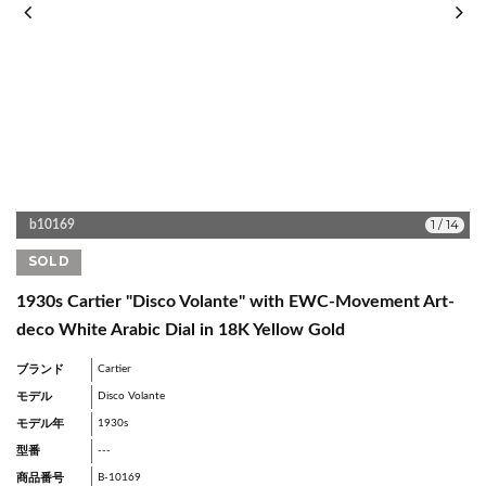
1
/
14
b10169
SOLD
1930s Cartier "Disco Volante" with EWC-Movement Art-
deco White Arabic Dial in 18K Yellow Gold
ブランド
Cartier
モデル
Disco Volante
モデル年
1930s
型番
---
商品番号
B-10169