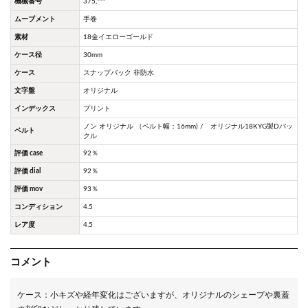
機械番号
375,***
ムーブメント
手巻
素材
18金イエローゴールド
ケース径
30mm
ケース
スナップバック 非防水
文字盤
オリジナル
インデックス
プリント
ノン オリジナル （ベルト幅：16mm) / オリジナル18KYG製Dバッ
ベルト
クル
評価 case
92％
評価 dial
92％
評価 mov
93％
コンディション
4.5
レア度
4.5
コメント
ケース：小キズや経年変化はございますが、オリジナルのシェープや裏蓋