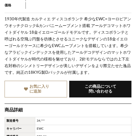
価格
1930年代製造 カルティエ ディスコボランテ
希少なEWC=ヨーロピアン
ウオッチクロック&カンパニームーブメント搭載 アールデコマットホワ
イトダイヤル 18金イエローゴールドモデルです。ディスコボランテと
呼ばれる空飛ぶ円盤を彷彿とさせるユニークなデザインの18金イエロ
ーゴールドケースに希少なEWCムーブメントを搭載しています。希少
なアラビックインデックスを使用したアールデコデザインのマットホワ
イトダイヤルが時代の様相を魅せており、
2針モデルならではの上下左
右対称のシンメトリーデザインが美しいデザインをより際立たせた逸品
です。純正の18KYG製Dバックルが付属します。
お気に入り
この商品について
に追加
問い合わせる
商品詳細
製造番号
34,***
キャリバー
EWC