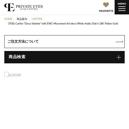
MENU
FAVORITE
HOME
商品案内
CARTIER
1930s Cartier "Disco Volante" with EWC-Movement Art-deco White Arabic Dial in 18K Yellow Gold
ご注文方法について
商品検索