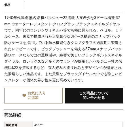
価格
1940年代製造 無名 名機バルジュー22搭載 大変希少な3ピース構造 37
mm ウオーターレジスタント クロノグラフ ブラックスネイルダイヤル
です。同年代のロンジンやミネルバ等でも稀に見られる、ベゼル、ミド
ルケース、裏蓋で構成された大変希少な3ピース構造のスナップバック
防水ケースを採用している防水機能付きクロノグラフの過渡期に製造さ
れたレアピースです。ビッグプッシャーを備える37mmスナップバック
防水ケースならではの重厚感や、緻密で美しいブラックギルトスネイル
ダイヤル、ロレックスなど多くのブランドが採用したバルジュー社の名
機Cal.22を搭載するなど、玄人好みの造り込みとデザイン性が凝縮され
た素晴らしい逸品です。また貴重なブラックダイヤルの中でも珍しいピ
ンクレターが個体の希少性を更に高めています。
お気に入り
この商品について
に追加
問い合わせる
商品詳細
製造番号
418,***