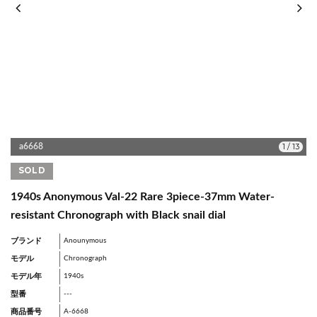
1
/
13
a6668
SOLD
1940s Anonymous Val-22 Rare 3piece-37mm Water-
resistant Chronograph with Black snail dial
ブランド
Anounymous
モデル
Chronograph
モデル年
1940s
型番
---
商品番号
A-6668