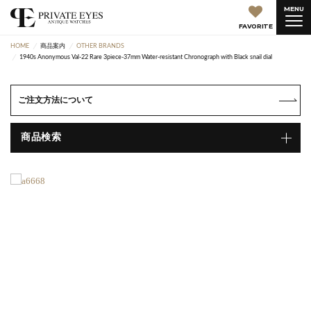
MENU
FAVORITE
HOME
商品案内
OTHER BRANDS
1940s Anonymous Val-22 Rare 3piece-37mm Water-resistant Chronograph with Black snail dial
ご注文方法について
商品検索