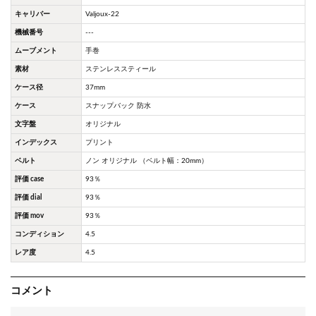
キャリバー
Valjoux-22
機械番号
---
ムーブメント
手巻
素材
ステンレススティール
ケース径
37mm
ケース
スナップバック 防水
文字盤
オリジナル
インデックス
プリント
ベルト
ノン オリジナル （ベルト幅：20mm）
評価 case
93％
評価 dial
93％
評価 mov
93％
コンディション
4.5
レア度
4.5
コメント