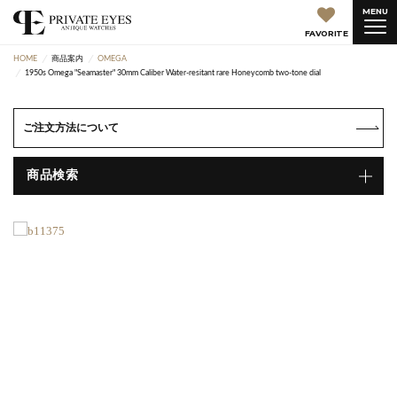
MENU
FAVORITE
HOME
商品案内
OMEGA
1950s Omega "Seamaster" 30mm Caliber Water-resitant rare Honeycomb two-tone dial
ご注文方法について
商品検索