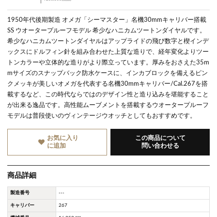
1950年代後期製造 オメガ「シーマスター」名機30mmキャリバー搭載
SS ウオータープルーフモデル 希少なハニカムツートンダイヤルです。
希少なハニカムツートンダイヤルはアップライドの飛び数字と楔インデ
ックスにドルフィン針を組み合わせた上質な造りで、経年変化よりツー
トンカラーや立体的な造りがより際立っています。厚みをおさえた35m
mサイズのスナップバック防水ケースに、インカブロックを備えるピン
クメッキが美しいオメガを代表する名機30mmキャリバー/Cal.267を搭
載するなど、この時代ならではのデザイン性と造り込みを堪能すること
が出来る逸品です。高性能ムーブメントを搭載するウオータープルーフ
モデルは普段使いのヴィンテージウオッチとしてもおすすめです。
お気に入り
この商品について
に追加
問い合わせる
商品詳細
製造番号
---
キャリバー
267