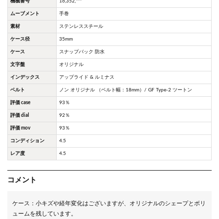
機械番号
16,352,***
ムーブメント
手巻
素材
ステンレススチール
ケース径
35mm
ケース
スナップバック 防水
文字盤
オリジナル
インデックス
アップライド & ルミナス
ベルト
ノン オリジナル （ベルト幅：18mm）/ GF Type-2 ツートン
評価 case
93％
評価 dial
92％
評価 mov
93％
コンディション
4.5
レア度
4.5
コメント
ケース：小キズや経年変化はございますが、オリジナルのシェープとボリ
ュームを残しています。