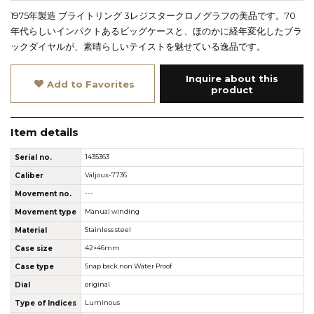
1975年製造 ブライトリング 3レジスタークロノグラフの美品です。70
年代らしいインパクトあるビッグケースと、ほのかに経年変化したブラ
ックダイヤルが、素晴らしいテイストを魅せている逸品です。
Inquire about this
Add to Favorites
product
Item details
Serial no.
1435363
Caliber
Valjoux-7736
Movement no.
---
Movement type
Manual winding
Material
Stainless steel
Case size
42×46mm
Case type
Snap back non Water Proof
Dial
original
Type of Indices
Luminous