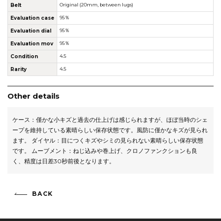
Belt
Original (20mm, between lugs)
Evaluation case
95％
Evaluation dial
95％
Evaluation mov
95％
Condition
4.5
Rarity
4.5
Other details
ケース：僅かな小キズと過去の仕上げは感じられますが、ほぼ当時のシェ
ープを維持している素晴らしい保存状態です。風防に僅かなキズが見られ
ます。 ダイヤル：目につくキズやシミの見られない素晴らしい保存状態
です。 ムーブメント：ねじ込みや巻上げ、クロノファンクションも良
く、精度は日差30秒前後となります。
BACK