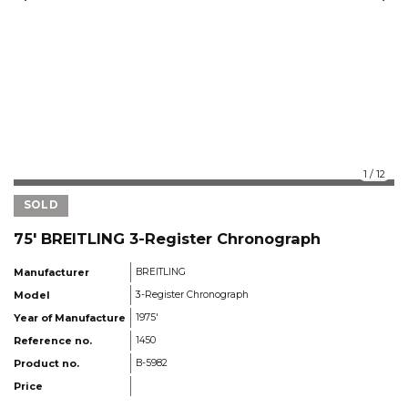
1
/
12
SOLD
75' BREITLING 3-Register Chronograph
Manufacturer
BREITLING
Model
3-Register Chronograph
Year of Manufacture
1975'
Reference no.
1450
Product no.
B-5982
Price