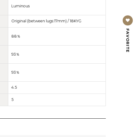
Luminous
Original (between lugs:17mm) / 18KYG
FAVORITE
88％
93％
93％
4.5
5