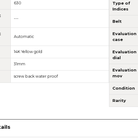
630
Type of
Indices
t
---
Belt
t
Evaluation
Automatic
case
14K Yellow gold
Evaluation
dial
31mm
Evaluation
mov
screw back water proof
Condition
Rarity
ails