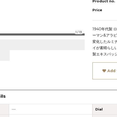
Product no.
Price
1940年代製
1
/
13
ーマン&アラビ
変化したルミ
イが素晴らしい
製エキスパッ
Add 
ils
---
Dial