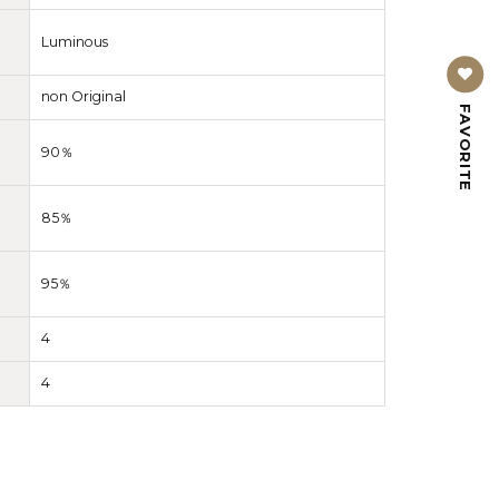
Luminous
non Original
FAVORITE
90％
85％
95％
4
4