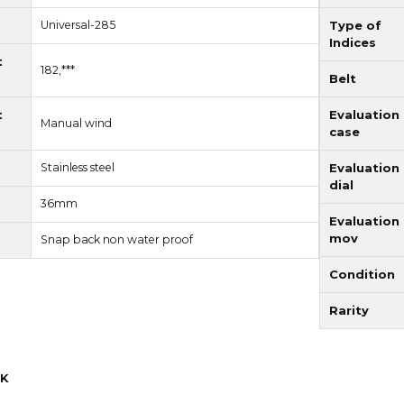
Universal-285
Type of
Indices
t
182,***
Belt
t
Evaluation
Manual wind
case
Stainless steel
Evaluation
dial
36mm
Evaluation
mov
Snap back non water proof
Condition
Rarity
K