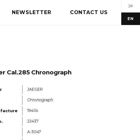
JP
NEWSLETTER
CONTACT US
EN
er Cal.285 Chronograph
r
JAEGER
Chronograph
ufacture
1940s
o.
22437
A-3047