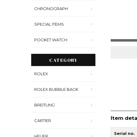
CHRONOGRAPH
SPECIAL ITEMS
POCKET WATCH
CATEGORY
ROLEX
ROLEX BUBBLE BACK
BREITLING
Item deta
CARTIER
Serial no.
HEUER