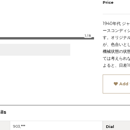
Price
1940年代 
ースコンディ
1
/
8
す。オリジナ
が、色合いと
機械状態の状
ては考えられ
よると、日差1
Add 
ils
903,***
Dial