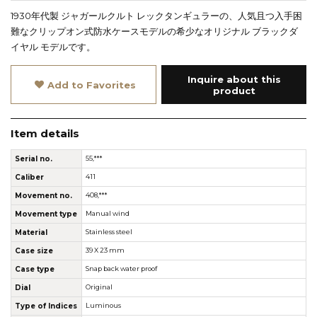
1930年代製 ジャガールクルト レックタンギュラーの、人気且つ入手困
難なクリップオン式防水ケースモデルの希少なオリジナル ブラックダ
イヤル モデルです。
Inquire about this
Add to Favorites
product
Item details
Serial no.
55,***
Caliber
411
Movement no.
408,***
Movement type
Manual wind
Material
Stainless steel
Case size
39 X 23 mm
Case type
Snap back water proof
Dial
Original
Type of Indices
Luminous