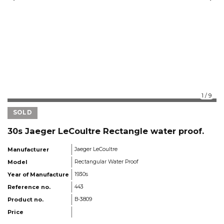
1
/
9
SOLD
30s Jaeger LeCoultre Rectangle water proof.
Manufacturer
Jaeger LeCoultre
Model
Rectangular Water Proof
Year of Manufacture
1930s
Reference no.
443
Product no.
B-3809
Price