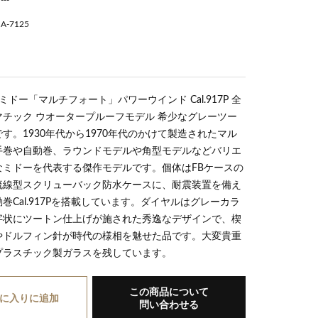
A-7125
a7125b
 ミドー「マルチフォート」パワーウインド Cal.917P 全
チック ウオータープルーフモデル 希少なグレーツー
す。1930年代から1970年代のかけて製造されたマル
手巻や自動巻、ラウンドモデルや角型モデルなどバリエ
なミドーを代表する傑作モデルです。個体はFBケースの
流線型スクリューバック防水ケースに、耐震装置を備え
巻Cal.917Pを搭載しています。ダイヤルはグレーカラ
字状にツートン仕上げが施された秀逸なデザインで、楔
やドルフィン針が時代の様相を魅せた品です。大変貴重
プラスチック製ガラスを残しています。
この商品について
に入り
に追加
問い合わせる