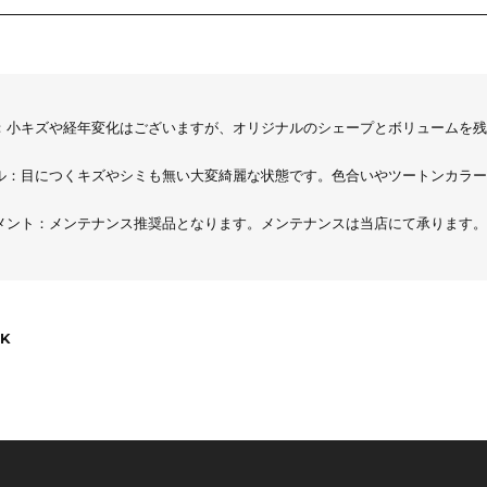
：小キズや経年変化はございますが、オリジナルのシェープとボリュームを残
ル：目につくキズやシミも無い大変綺麗な状態です。色合いやツートンカラー
メント：メンテナンス推奨品となります。メンテナンスは当店にて承ります。
K