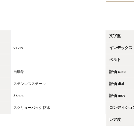
---
文字盤
917PC
インデックス
---
ベルト
ト
自動巻
評価 case
ステンレススチール
評価 dial
36mm
評価 mov
スクリューバック 防水
コンディショ
レア度