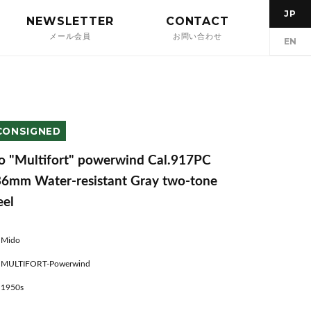
JP
NEWSLETTER
CONTACT
メール会員
お問い合わせ
EN
CONSIGNED
o "Multifort" powerwind Cal.917PC
36mm Water-resistant Gray two-tone
eel
Mido
MULTIFORT-Powerwind
1950s
---