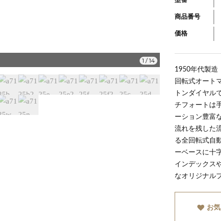
型番
商品番号
価格
a7125i
1
/
14
1950年代製造
回転式オートマ
トンダイヤルで
チフォートは
ーション豊富
流れを残した
る全回転式自動
ーベースに十
インデックス
なオリジナル
お気