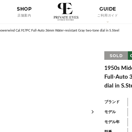
SHOP
GUIDE
店舗案内
ご利用ガイド
powerwind Cal.917PC Full-Auto 36mm Water-resistant Gray two-tone dial in S.Steel
SOLD
1950s Mid
Full-Auto 
dial in S.St
ブランド
モデル
モデル年