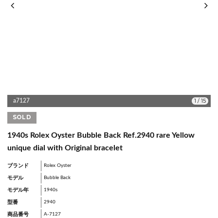
1
/
15
a7127
SOLD
1940s Rolex Oyster Bubble Back Ref.2940 rare Yellow
unique dial with Original bracelet
ブランド
Rolex Oyster
モデル
Bubble Back
モデル年
1940s
型番
2940
商品番号
A-7127