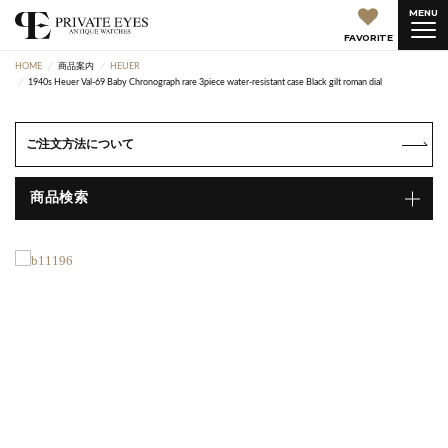
MENU
FAVORITE
HOME
商品案内
HEUER
1940s Heuer Val-69 Baby Chronograph rare 3piece water-resistant case Black gilt roman dial
ご注文方法について
商品検索