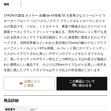
価格
1940年代製造 ホイヤー 名機Val-69搭載 SS 大変希少なスリーピース ウ
オータープルーフ ベビークロノグラフ ブラックギルトローマンダイヤ
ルの美品です。
ベゼル、ミドルケース、裏蓋で構成されたスリーピース
構造ケースにラウンドプッシャーを備える、同年代のロンジン等でも見
られる防水クロノグラフを試行錯誤していた過渡期に製造されたレアピ
ースです。
当時世界最小といわれた直径僅か23mmの極小クロノグラフ
ムーブメント バルジュー69を搭載。ルーレット状にローマンインデッ
クスがレイアウトされた美しいデザインのブラックギルトダイヤルな
ど、高いクオリティやデザイン性などこの時代ならではの良さが凝縮さ
れた素晴らしい逸品です。小ぶりな28mmサイズながらも美しい光沢を
全面に残したブラックダイヤルはサイズ以上の存在感がございます。
お気に入り
この商品について
に追加
問い合わせる
商品詳細
製造番号
562,***