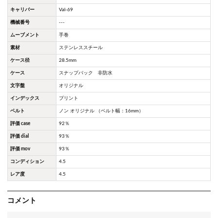
キャリバー
Val-69
機械番号
---
ムーブメント
手巻
素材
ステンレススチール
ケース径
28.5mm
ケース
スナップバック 非防水
文字盤
オリジナル
インデックス
プリント
ベルト
ノン オリジナル （ベルト幅：16mm）
評価 case
92％
評価 dial
93％
評価 mov
93％
コンディション
4.5
レア度
4.5
コメント