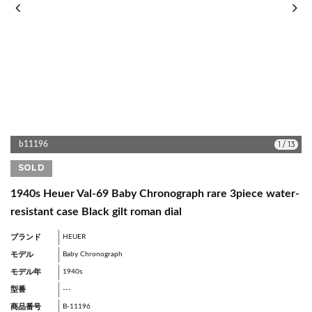
1
/
13
b11196
SOLD
1940s Heuer Val-69 Baby Chronograph rare 3piece water-
resistant case Black gilt roman dial
ブランド
HEUER
モデル
Baby Chronograph
モデル年
1940s
型番
---
商品番号
B-11196