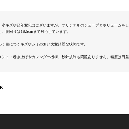
：小キズや経年変化はございますが、オリジナルのシェープとボリュームをし
く、腕回りは18.5cmまで対応しています。
ル：目につくキズやシミの無い大変綺麗な状態です。
メント：巻き上げやカレンダー機構、秒針規制も問題ありません。精度は日差
K