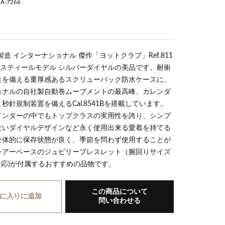
A-7266
製造 インターナショナル 傑作「ヨットクラブ」Ref.811
a7266b
ススティールモデル シルバーダイヤルの美品です。耐衝
性を備える重厚感あるスクリューバック防水ケースに、
ョナルの自社製自動巻ムーブメントの最高峰、カレンダ
秒針規制装置を備えるCal.8541Bを搭載しています。
インターの中でもトップクラスの実用性を誇り、シンプ
ないダイヤルデザインなど永く使用出来る愛着を持てる
全体的に保存状態が良く、季節を問わず使用することが
レアーベースのジュビリーブレスレット（腕回りサイズ
まで対応)が付属するおすすめの品物です。
この商品について
に入り
に追加
問い合わせる