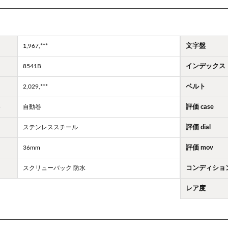
1,967,***
文字盤
8541B
インデックス
2,029,***
ベルト
ト
自動巻
評価 case
ステンレススチール
評価 dial
36mm
評価 mov
スクリューバック 防水
コンディショ
レア度