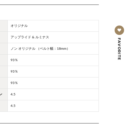
オリジナル
アップライド & ルミナス
FAVORITE
ノン オリジナル （ベルト幅：18mm）
93％
93％
93％
ン
4.5
4.5