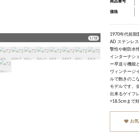
商品番号
価格
1970年代前期
a7266i
1
/
13
AD ステンレ
撃性や耐防水
インターナシ
ー早送り機能と
ヴィンテージ
ルで飽きのこ
モデルです。
出来るゲイフ
=18.5cm
お気