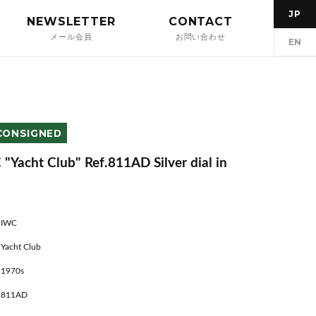
JP
NEWSLETTER
CONTACT
メール会員
お問い合わせ
EN
CONSIGNED
"Yacht Club" Ref.811AD Silver dial in
IWC
Yacht Club
1970s
811AD