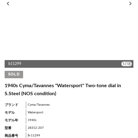
1
/
13
b11299
SOLD
1940s Cyma/Tavannes "Watersport" Two-tone dial in
S.Steel (NOS condition)
ブランド
Cyma/Tavannes
モデル
Watersport
モデル年
1940s
型番
28312-207
商品番号
B-11299