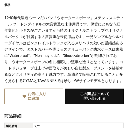
価格
1940年代製造 シーマ/タバン「ウオータースポーツ」ステンレススティ
ール ツートンダイヤルの大変貴重な未使用品です。保管にともなう経
年変化と小キズがございますが当時のオリジナルストラップやオリジナ
ルバックルが付属する大変貴重な未使用品です。一見シンプルなシルバ
ーダイヤルはピンクレイルトラックが入るメリハリの効いた凝縮感ある
デザインで、ダストカバーを備えるスクリューバック防水ケースは裏蓋
に"Waterproof"、"Non magnetic"、"Shock-absorber"が刻印されてお
り、ウオータースポーツの名に相応しい堅牢な造りとなっています。コ
ートドジュネーブ仕上げや面取りが美しい自社製ムーブメントを搭載す
るなどクオリティの高さも魅力です。単独名で販売されていることが多
く見られるCYMAとTAVANNESでは珍しいWサインモデルとなります。
お気に入り
この商品について
に追加
問い合わせる
商品詳細
製造番号
9,***