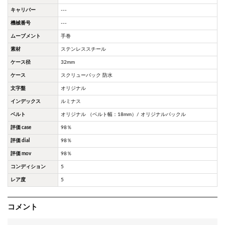
キャリバー
---
機械番号
---
ムーブメント
手巻
素材
ステンレススチール
ケース径
32mm
ケース
スクリューバック 防水
文字盤
オリジナル
インデックス
ルミナス
ベルト
オリジナル （ベルト幅：18mm）/ オリジナルバックル
評価 case
98％
評価 dial
98％
評価 mov
98％
コンディション
5
レア度
5
コメント