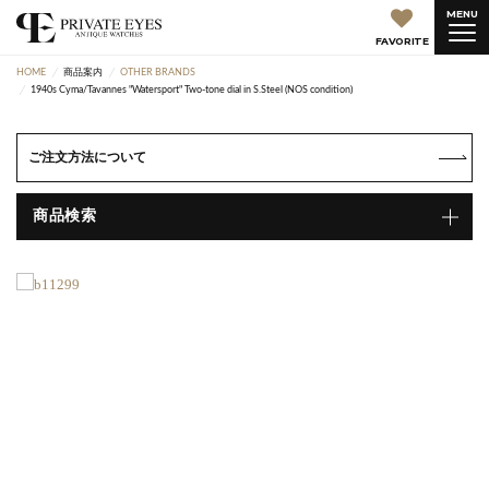
MENU
FAVORITE
HOME
商品案内
OTHER BRANDS
1940s Cyma/Tavannes "Watersport" Two-tone dial in S.Steel (NOS condition)
ご注文方法について
商品検索