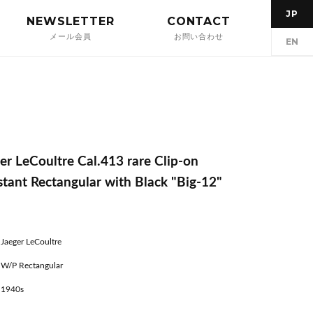
JP
NEWSLETTER
CONTACT
メール会員
お問い合わせ
EN
er LeCoultre Cal.413 rare Clip-on
stant Rectangular with Black "Big-12"
Jaeger LeCoultre
W/P Rectangular
1940s
---