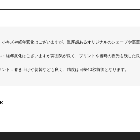
：小キズや経年変化はございますが、重厚感あるオリジナルのシェープや裏蓋
ル：経年変化はございますが雰囲気が良く、プリントや当時の夜光も残した良
メント：巻き上げや切替なども良く、精度は日差40秒前後となります。
K