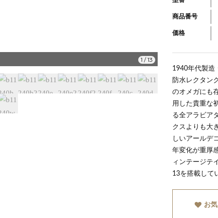
型番
商品番号
価格
b11240i
1
/
13
1940年代製造
防水レクタング
のオメガにも
用した貴重な
る全アラビア
クスよりも大
しいアールデ
年変化が重厚
ィンテージテイ
13を搭載して
お気