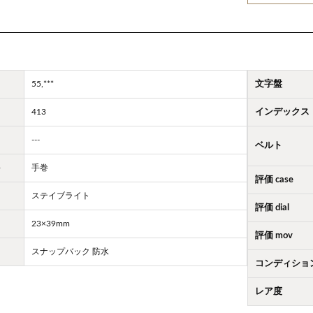
55,***
文字盤
413
インデックス
---
ベルト
ト
手巻
評価 case
ステイブライト
評価 dial
23×39mm
評価 mov
スナップバック 防水
コンディショ
レア度