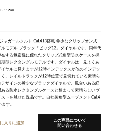
B-11240
b11240b
 ジャガールクルト Cal.413搭載 希少なクリップオン式
ルモデル ブラック「ビッグ12」ダイヤルです。同年代
存在する気密性に優れたクリップ式角型防水ケースを採
初期型レクタングルモデルです。ダイヤルは一見よくあ
ダイヤルに見えますが12時インデックスが他のインデッ
きく、レイルトラックが12時位置で見切れている素晴ら
コデザインの希少なブラックダイヤルで、風合いある経
感ある防水レクタングルケースと相まって素晴らしいヴ
ストを魅せた逸品です。自社製角型ムーブメントCal.4
います。
この商品について
に入り
に追加
問い合わせる