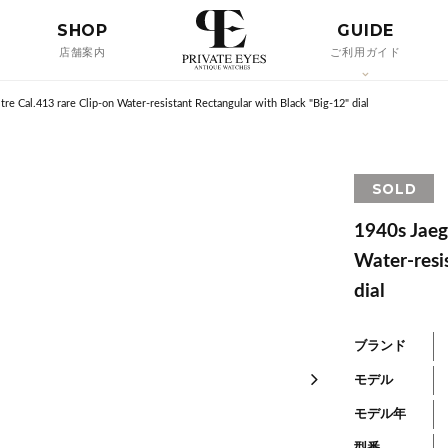
SHOP
GUIDE
店舗案内
ご利用ガイド
re Cal.413 rare Clip-on Water-resistant Rectangular with Black "Big-12" dial
SOLD
1940s Jaeg
Water-resi
dial
ブランド
モデル
モデル年